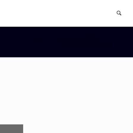
Home
ZOOM使用常见问题汇总
首次新开通账户的初始化设置